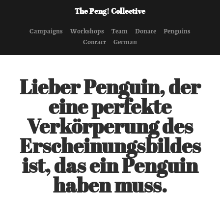
The Peng! Collective
Campaigns
Workshops
Team
Donate
Penguins
Contact
German
Lieber Penguin, der
eine perfekte
Verkörperung des
Erscheinungsbildes
ist, das ein Penguin
haben muss.