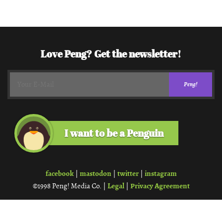
Love Peng? Get the newsletter!
I want to be a Penguin
facebook
mastodon
twitter
instagram
|
|
|
Legal
Privacy Agreement
©1998 Peng! Media Co. |
|