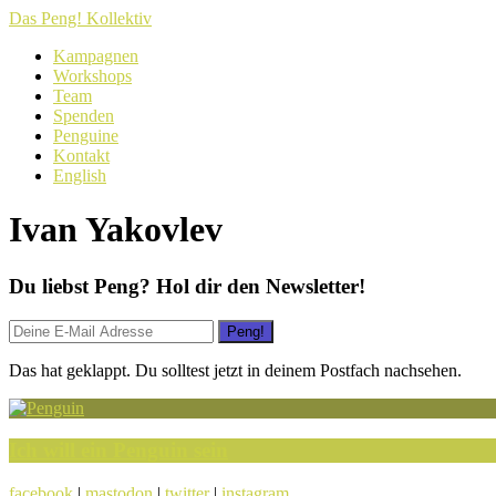
Das Peng! Kollektiv
Kampagnen
Workshops
Team
Spenden
Penguine
Kontakt
English
Ivan Yakovlev
Du liebst Peng? Hol dir den Newsletter!
Das hat geklappt. Du solltest jetzt in deinem Postfach nachsehen.
Ich will ein Penguin sein
facebook
|
mastodon
|
twitter
|
instagram