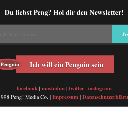
Du liebst Peng? Hol dir den Newsletter!
Ich will ein Penguin sein
facebook
mastodon
twitter
instagram
|
|
|
Impressum
Datenschutzerklär
998 Peng! Media Co. |
|